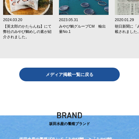
2024.03.20
2023.05.31
2020.01.29
【英太郎のかたらんね】にて
みやび鯛グループCM 輸出
朝日新聞に「
弊社のみやび鯛めしの素が紹
量No.1
載されました
介されました。
メディア掲載一覧に戻る
坂田水産の養殖ブランド