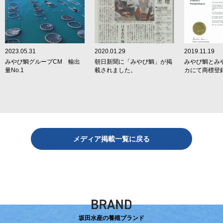
2023.05.31
2020.01.29
2019.11.19
みやび鯛グループCM 輸出
朝日新聞に「みやび鯛」が掲
みやび鯛とみ
量No.1
載されました。
カにて商標登
メディア掲載一覧に戻る
坂田水産の養殖ブランド