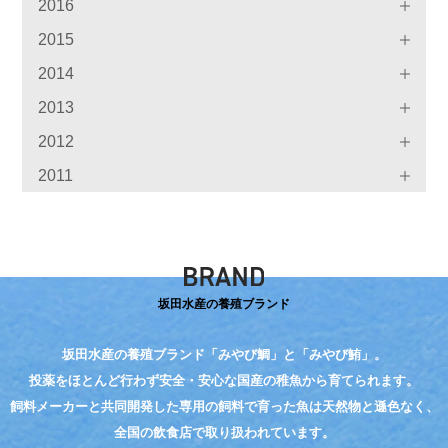
2016
2015
2014
2013
2012
2011
坂田水産の養殖ブランド
坂田水産の養殖ブランド「みやび鯛」と「みやび鮪」。
投薬をほとんど行わず
安全・安心な国産の稚魚から育てられます。
飼料メーカーと共同開発した
専用の飼料で育った魚は天然物と遜色なく、
全国の飲食店で取り扱われています。